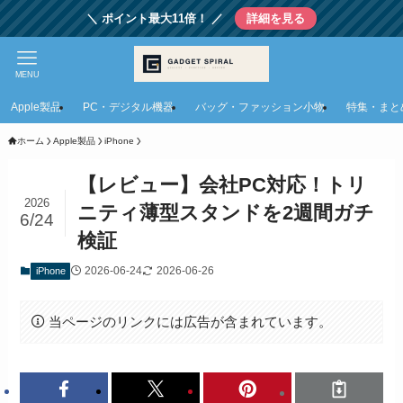
＼ ポイント最大11倍！ ／
詳細を見る
MENU
Apple製品
PC・デジタル機器
バッグ・ファッション小物
特集・まと
ホーム
Apple製品
iPhone
【レビュー】会社PC対応！トリ
2026
ニティ薄型スタンドを2週間ガチ
6/24
検証
2026-06-24
2026-06-26
iPhone
当ページのリンクには広告が含まれています。