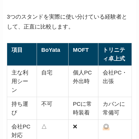
3つのスタンドを実際に使い分けている経験者と
して、正直に比較します。
項目
BoYata
MOFT
トリニテ
ィ卓上式
主な利
自宅
個人PC
会社PC・
用シー
外出時
出張
ン
持ち運
不可
PCに常
カバンに
び
時装着
常備可
会社PC
△
❌
◎
対応