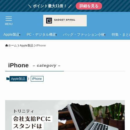
＼ ポイント最大11倍！ ／
詳細を見る
MENU
Apple製品
PC・デジタル機器
バッグ・ファッション小物
特集・まと
ホーム
Apple製品
iPhone
iPhone
– category –
Apple製品
iPhone