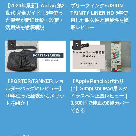
【2026年最新】AirTag 第2
ブリーフィングFUSION
世代 完全ガイド｜5年使っ
TRINITY LINER HD 5年使
た筆者が新旧比較・設定・
用した耐久性と機能性を徹
活用法を徹底解説
底レビュー
【PORTER/TANKER ショ
【Apple Pencilの代わり
ルダーバッグのレビュー】
に】Simplism iPad用スタ
10年使った経験からメリッ
イラスペン正直レビュー｜
トを紹介！
3,580円で純正の8割カバー
できる