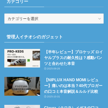
カテゴリー
カ
テ
ゴ
リ
管理人イチオシのガジェット
ー
【半年レビュー】プロケッズ ロイ
ヤルプラスの耐久性は？感動パン
ツと合わせた本音
2025-09-26
【NIPLUX HAND MOMI レビュ
ー】痛いのは本当？40代ブロガー
の口コミ本音解説＆ルルド比較
2025-10-31
Claura（クロラ）メガネの口コ