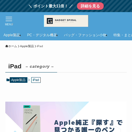
＼ ポイント最大11倍！ ／
詳細を見る
MENU
Apple製品
PC・デジタル機器
バッグ・ファッション小物
特集・まと
ホーム
Apple製品
iPad
iPad
– category –
Apple製品
iPad