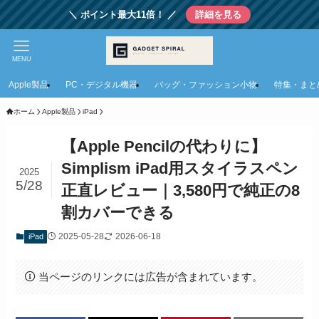
＼ ポイント最大11倍！ ／
詳細を見る
MENU
Apple製品
PC・デジタル機器
バッグ・ファッション小物
特集・まと
ホーム
Apple製品
iPad
【Apple Pencilの代わりに】
Simplism iPad用スタイラスペン
2025
5/28
正直レビュー｜3,580円で純正の8
割カバーできる
2025-05-28
2026-06-18
iPad
当ページのリンクには広告が含まれています。