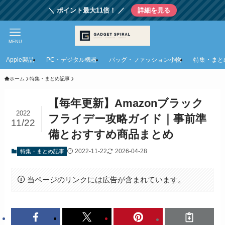
＼ ポイント最大11倍！ ／
詳細を見る
MENU
Apple製品
PC・デジタル機器
バッグ・ファッション小物
特集・まと
ホーム
特集・まとめ記事
【毎年更新】Amazonブラック
2022
フライデー攻略ガイド｜事前準
11/22
備とおすすめ商品まとめ
2022-11-22
2026-04-28
特集・まとめ記事
当ページのリンクには広告が含まれています。