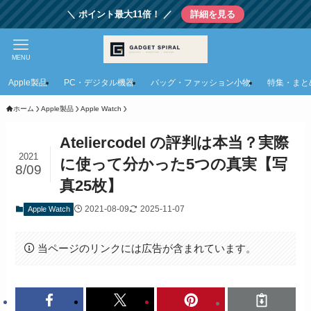
＼ ポイント最大11倍！ ／
詳細を見る
MENU
Apple製品
PC・デジタル機器
バッグ・ファッション小物
特集・まと
ホーム
Apple製品
Apple Watch
Ateliercodel の評判は本当？実際
2021
に使って分かった5つの真実【写
8/09
真25枚】
2021-08-09
2025-11-07
Apple Watch
当ページのリンクには広告が含まれています。