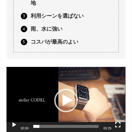
地
利用シーンを選ばない
雨、水に強い
コスパが最高のよい
動
画
プ
レ
ー
ヤ
ー
00:00
00:25