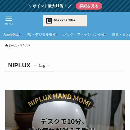
＼ ポイント最大11倍！ ／
詳細を見る
MENU
Apple製品
PC・デジタル機器
バッグ・ファッション小物
特集・まと
ホーム
NIPLUX
NIPLUX
– tag –