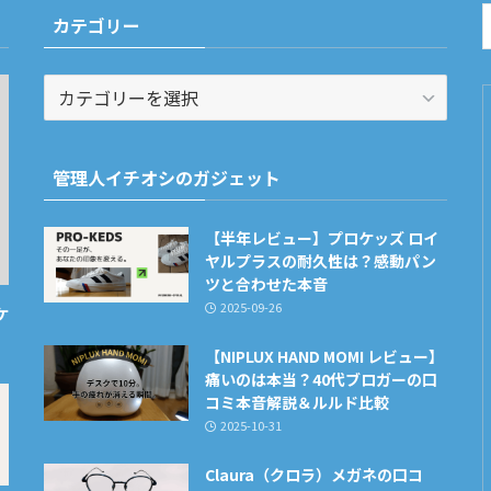
カテゴリー
カ
テ
ゴ
リ
管理人イチオシのガジェット
ー
【半年レビュー】プロケッズ ロイ
ヤルプラスの耐久性は？感動パン
ツと合わせた本音
2025-09-26
ケ
【NIPLUX HAND MOMI レビュー】
痛いのは本当？40代ブロガーの口
コミ本音解説＆ルルド比較
2025-10-31
Claura（クロラ）メガネの口コ