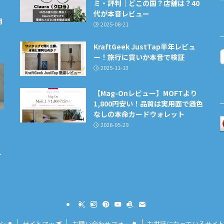
ミ・評判｜どこの国？店舗は？40
代が本音レビュー
用
2025-08-21
KraftGeek JustTap半年レビュ
ー！旅行に買いか本音で検証
2025-11-13
【Mag-Onレビュー】MOFTより
1,800円安い！品質は実用面で遜色
なしの本命カードウォレット
2026-05-29
タ
ー
シー
サイトマップ
お問い合わせフォーム
お世話になっているサイ