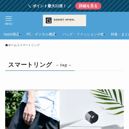
＼ ポイント最大11倍！ ／
詳細を見る
MENU
Apple製品
PC・デジタル機器
バッグ・ファッション小物
特集・まと
ホーム
スマートリング
スマートリング
– tag –